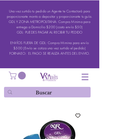
Una vez surtido tu pedido un Agente te Contactará para
proporcionarte monto a depositar y proporcionarte tu guía.
GDL Y ZONA METROPOLITANA: Compra Minima para
entrega a Domicilio $200 (costo envío $50)
GDL: PUEDES PAGAR AL RECIBIR TU PEDIDO
ENVÍOS FUERA DE GDL: Compra Mimina para envío
$500 (Envío se cotiza una vez surtido el pedido)
FORNAEO: EL PAGO SE REALIZA ANTES DEL ENVIO.