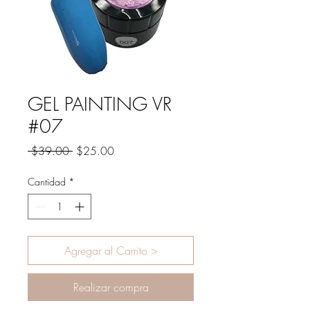
GEL PAINTING VR
#07
Precio
Precio
 $39.00 
$25.00
de
oferta
Cantidad
*
Agregar al Carrito >
Realizar compra