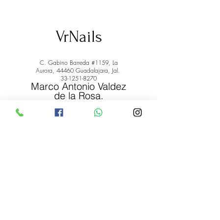
VrNails
C. Gabino Barreda #1159, La
Aurora, 44460 Guadalajara, Jal.
33-1251-8270
Marco Antonio Valdez
de la Rosa.
RFC: VARM900908ER2
© 2022 by Marco Antonio Valdez
de la Rosa. RFC:
VARM900908ER2
#uñas #pestañas #nagaraku #cera #depilación
#belleza #vrnails #capilar #skincare #piel #productos
#lashista #lashes #belleza #productosdebelleza
Envíos y Devoluciones