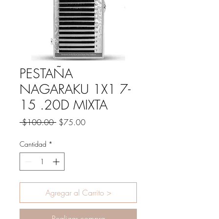
PESTAÑA
NAGARAKU 1X1 7-
15 .20D MIXTA
Precio
Precio
 $100.00 
$75.00
de
oferta
Cantidad
*
Agregar al Carrito >
Realizar compra