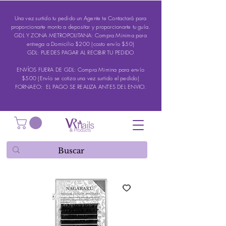
Una vez surtido tu pedido un Agente te Contactará para
proporcionarte monto a depositar y proporcionarte tu guía.
GDL Y ZONA METROPOLITANA: Compra Minima para
entrega a Domicilio $200 (costo envío $50)
GDL: PUEDES PAGAR AL RECIBIR TU PEDIDO
ENVÍOS FUERA DE GDL: Compra Mimina para envío
$500 (Envío se cotiza una vez surtido el pedido)
FORNAEO: EL PAGO SE REALIZA ANTES DEL ENVIO.