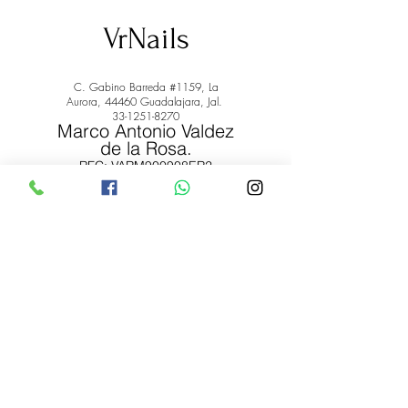
VrNails
C. Gabino Barreda #1159, La
Aurora, 44460 Guadalajara, Jal.
33-1251-8270
Marco Antonio Valdez
de la Rosa.
RFC: VARM900908ER2
© 2022 by Marco Antonio Valdez
de la Rosa. RFC:
VARM900908ER2
#uñas #pestañas #nagaraku #cera #depilación
#belleza #vrnails #capilar #skincare #piel #productos
#lashista #lashes #belleza #productosdebelleza
Envíos y Devoluciones
Términos y Condiciones