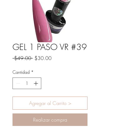
GEL 1 PASO VR #39
Precio
Precio
 $49.00 
$30.00
de
oferta
Cantidad
*
Agregar al Carrito >
Realizar compra