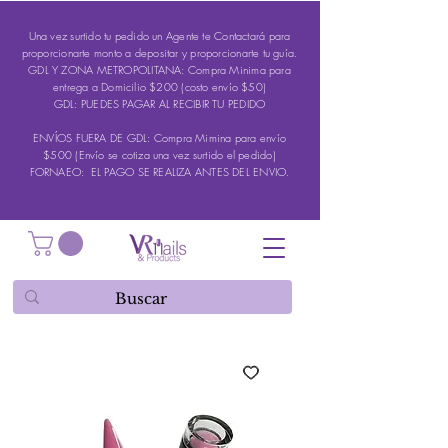
Una vez surtido tu pedido un Agente te Contactará para
proporcionarte monto a depositar y proporcionarte tu guía.
GDL Y ZONA METROPOLITANA: Compra Minima para
entrega a Domicilio $200 (costo envío $50)
GDL: PUEDES PAGAR AL RECIBIR TU PEDIDO
ENVÍOS FUERA DE GDL: Compra Mimina para envío
$500 (Envío se cotiza una vez surtido el pedido)
FORNAEO: EL PAGO SE REALIZA ANTES DEL ENVIO.