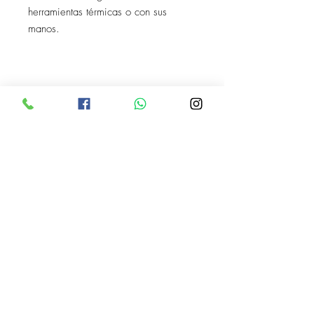
herramientas térmicas o con sus
manos.
VrNails
C. Gabino Barreda #1159, La
Aurora, 44460 Guadalajara, Jal.
33-1251-8270
Marco Antonio Valdez
de la Rosa.
RFC: VARM900908ER2
© 2022 by Marco Antonio Valdez
de la Rosa. RFC:
VARM900908ER2
#uñas #pestañas #nagaraku #cera #depilación
#belleza #vrnails #capilar #skincare #piel #productos