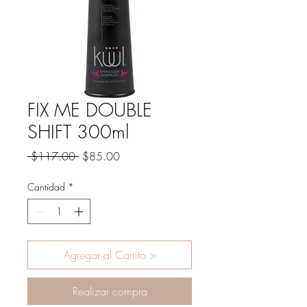
FIX ME DOUBLE
SHIFT 300ml
Precio
Precio
 $117.00 
$85.00
de
oferta
Cantidad
*
Agregar al Carrito >
Realizar compra