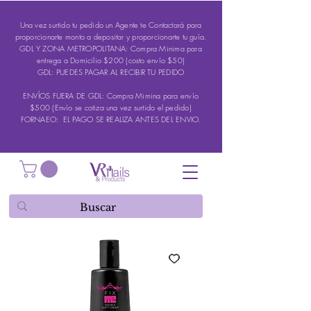
Una vez surtido tu pedido un Agente te Contactará para
proporcionarte monto a depositar y proporcionarte tu guía.
GDL Y ZONA METROPOLITANA: Compra Minima para
entrega a Domicilio $200 (costo envío $50)
GDL: PUEDES PAGAR AL RECIBIR TU PEDIDO
ENVÍOS FUERA DE GDL: Compra Mimina para envío
$500 (Envío se cotiza una vez surtido el pedido)
FORNAEO: EL PAGO SE REALIZA ANTES DEL ENVIO.