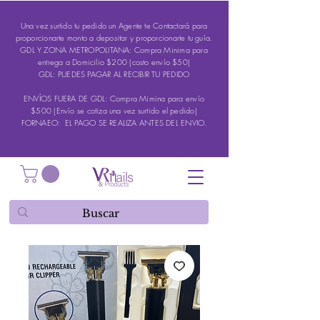
Una vez surtido tu pedido un Agente te Contactará para
proporcionarte monto a depositar y proporcionarte tu guía.
GDL Y ZONA METROPOLITANA: Compra Minima para
entrega a Domicilio $200 (costo envío $50)
GDL: PUEDES PAGAR AL RECIBIR TU PEDIDO
ENVÍOS FUERA DE GDL: Compra Mimina para envío
$500 (Envío se cotiza una vez surtido el pedido)
FORNAEO: EL PAGO SE REALIZA ANTES DEL ENVIO.