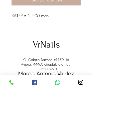
BATERIA 2,500 mah
VrNails
C. Gabino Barreda #1159, La
Aurora, 44460 Guadalajara, Jal.
33-1251-8270
Marco Antonio Valdez
de la Rosa.
RFC: VARM900908ER2
© 2022 by Marco Antonio Valdez
de la Rosa. RFC:
VARM900908ER2
#uñas #pestañas #nagaraku #cera #depilación
#belleza #vrnails #capilar #skincare #piel #productos