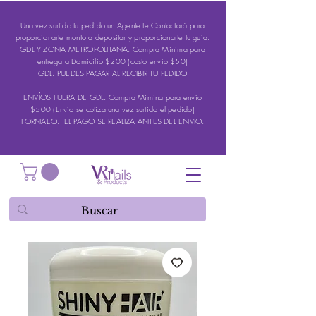
Una vez surtido tu pedido un Agente te Contactará para
proporcionarte monto a depositar y proporcionarte tu guía.
GDL Y ZONA METROPOLITANA: Compra Minima para
entrega a Domicilio $200 (costo envío $50)
GDL: PUEDES PAGAR AL RECIBIR TU PEDIDO
ENVÍOS FUERA DE GDL: Compra Mimina para envío
$500 (Envío se cotiza una vez surtido el pedido)
FORNAEO: EL PAGO SE REALIZA ANTES DEL ENVIO.