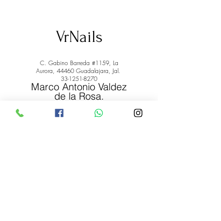
VrNails
C. Gabino Barreda #1159, La
Aurora, 44460 Guadalajara, Jal.
33-1251-8270
Marco Antonio Valdez
de la Rosa.
RFC: VARM900908ER2
© 2022 by Marco Antonio Valdez
de la Rosa. RFC:
VARM900908ER2
#uñas #pestañas #nagaraku #cera #depilación
#belleza #vrnails #capilar #skincare #piel #productos
#lashista #lashes #belleza #productosdebelleza
Envíos y Devoluciones