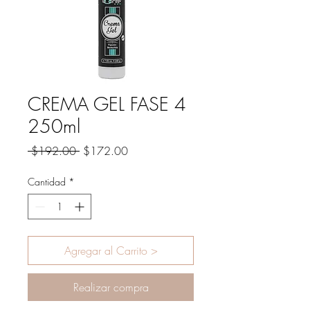
CREMA GEL FASE 4
250ml
Precio
Precio
 $192.00 
$172.00
de
oferta
Cantidad
*
Agregar al Carrito >
Realizar compra