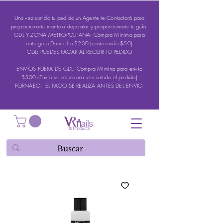
Una vez surtido tu pedido un Agente te Contactará para
proporcionarte monto a depositar y proporcionarte tu guía.
GDL Y ZONA METROPOLITANA: Compra Minima para
entrega a Domicilio $200 (costo envío $50)
GDL: PUEDES PAGAR AL RECIBIR TU PEDIDO
ENVÍOS FUERA DE GDL: Compra Mimina para envío
$500 (Envío se cotiza una vez surtido el pedido)
FORNAEO: EL PAGO SE REALIZA ANTES DEL ENVIO.