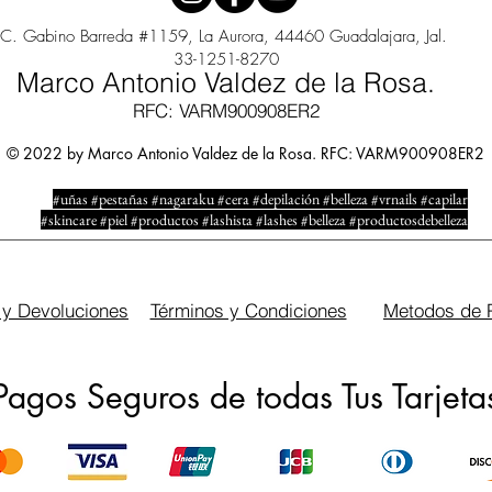
C. Gabino Barreda #1159, La Aurora, 44460 Guadalajara, Jal.
33-1251-8270
Marco Antonio Valdez de la Rosa.
RFC: VARM900908ER2
© 2022 by Marco Antonio Valdez de la Rosa. RFC: VARM900908ER2
#uñas #pestañas #nagaraku #cera #depilación #belleza #vrnails #capilar
#skincare #piel #productos #lashista #lashes #belleza #productosdebelleza
 y Devoluciones
Términos y Condiciones
Metodos de 
Pagos Seguros de todas Tus Tarjeta