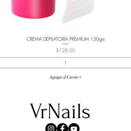
Vista rápida
CREMA DEPILATORIA PREMIUM 150grs
Precio
$128.00
Agregar al Carrito >
VrNails