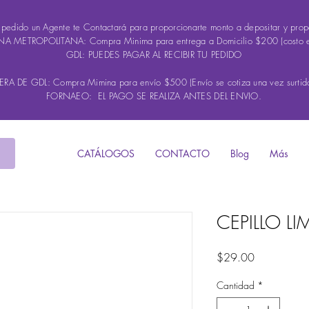
u pedido un Agente te Contactará para proporcionarte monto a depositar y propo
A METROPOLITANA: Compra Minima para entrega a Domicilio $200 (costo 
GDL: PUEDES PAGAR AL RECIBIR TU PEDIDO
A DE GDL: Compra Mimina para envío $500 (Envío se cotiza una vez surtido
FORNAEO: EL PAGO SE REALIZA ANTES DEL ENVIO.
CATÁLOGOS
CONTACTO
Blog
Más
CEPILLO LI
Precio
$29.00
Cantidad
*