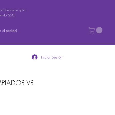
rcionarte tu guía.
envío $50)
 el pedido)
Iniciar Sesión
MPIADOR VR