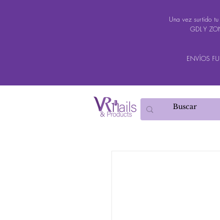
Una vez surtido t
GDL Y ZON
ENVÍOS FUER