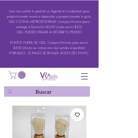
Una vez surtido tu pedido un Agente te Contactará para
proporcionarte monto a depositar y proporcionarte tu guía.
GDL Y ZONA METROPOLITANA: Compra Minima para
entrega a Domicilio $200 (costo envío $50)
GDL: PUEDES PAGAR AL RECIBIR TU PEDIDO
ENVÍOS FUERA DE GDL: Compra Mimina para envío
$500 (Envío se cotiza una vez surtido el pedido)
FORNAEO: EL PAGO SE REALIZA ANTES DEL ENVIO.