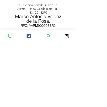
C. Gabino Barreda #1159, La
Aurora, 44460 Guadalajara, Jal.
33-1251-8270
Marco Antonio Valdez
de la Rosa.
RFC: VARM900908ER2
© 2022 by Marco Antonio Valdez
de la Rosa. RFC:
VARM900908ER2
#uñas #pestañas #nagaraku #cera #depilación
#belleza #vrnails #capilar #skincare #piel #productos
#lashista #lashes #belleza #productosdebelleza
Envíos y Devoluciones
Términos y Condiciones
Metodos de Pago
Pagos Seguros de todas Tus