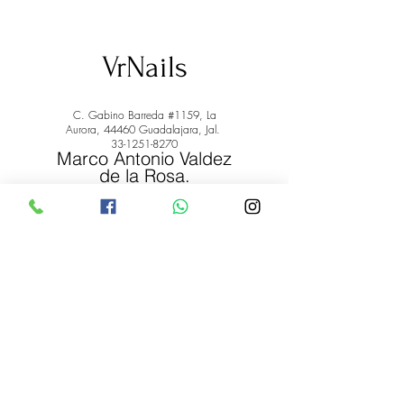
VrNails
C. Gabino Barreda #1159, La
Aurora, 44460 Guadalajara, Jal.
33-1251-8270
Marco Antonio Valdez
de la Rosa.
RFC: VARM900908ER2
© 2022 by Marco Antonio Valdez
de la Rosa. RFC:
VARM900908ER2
#uñas #pestañas #nagaraku #cera #depilación
#belleza #vrnails #capilar #skincare #piel #productos
#lashista #lashes #belleza #productosdebelleza
Envíos y Devoluciones