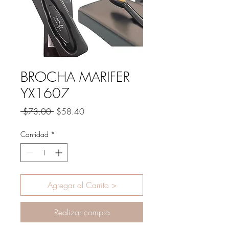
BROCHA MARIFER
YX1607
Precio
Precio
 $73.00 
$58.40
de
oferta
Cantidad
*
Agregar al Carrito >
Realizar compra