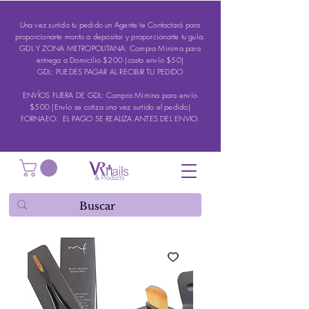
Una vez surtido tu pedido un Agente te Contactará para
proporcionarte monto a depositar y proporcionarte tu guía.
GDL Y ZONA METROPOLITANA: Compra Minima para
entrega a Domicilio $200 (costo envío $50)
GDL: PUEDES PAGAR AL RECIBIR TU PEDIDO
ENVÍOS FUERA DE GDL: Compra Mimina para envío
$500 (Envío se cotiza una vez surtido el pedido)
FORNAEO: EL PAGO SE REALIZA ANTES DEL ENVIO.