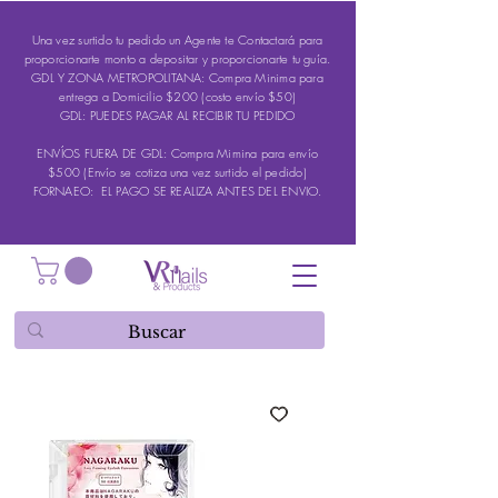
Una vez surtido tu pedido un Agente te Contactará para
proporcionarte monto a depositar y proporcionarte tu guía.
GDL Y ZONA METROPOLITANA: Compra Minima para
entrega a Domicilio $200 (costo envío $50)
GDL: PUEDES PAGAR AL RECIBIR TU PEDIDO
ENVÍOS FUERA DE GDL: Compra Mimina para envío
$500 (Envío se cotiza una vez surtido el pedido)
FORNAEO: EL PAGO SE REALIZA ANTES DEL ENVIO.