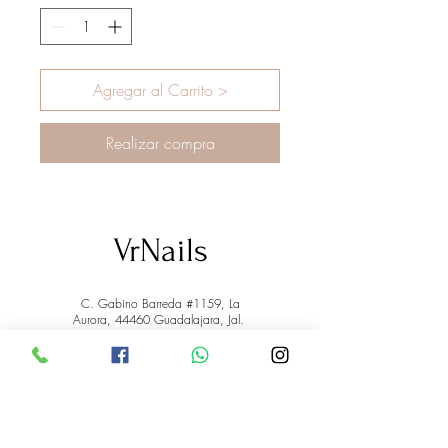
Agregar al Carrito >
Realizar compra
VrNails
C. Gabino Barreda #1159, La
Aurora, 44460 Guadalajara, Jal.
33-1251-8270
Marco Antonio Valdez
de la Rosa.
RFC: VARM900908ER2