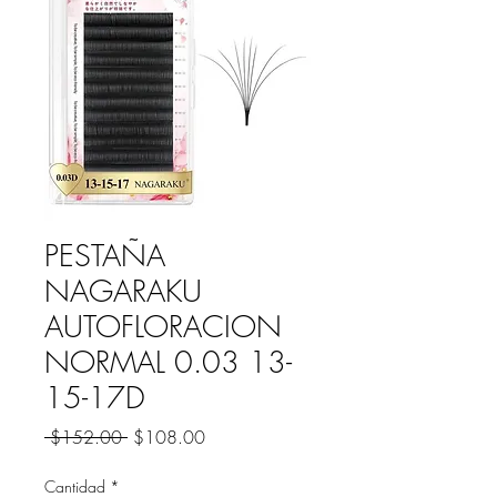
PESTAÑA
NAGARAKU
AUTOFLORACION
NORMAL 0.03 13-
15-17D
Precio
Precio
 $152.00 
$108.00
de
oferta
Cantidad
*