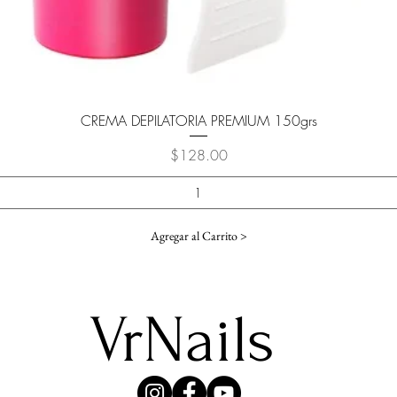
Vista rápida
CREMA DEPILATORIA PREMIUM 150grs
Precio
$128.00
Agregar al Carrito >
VrNails