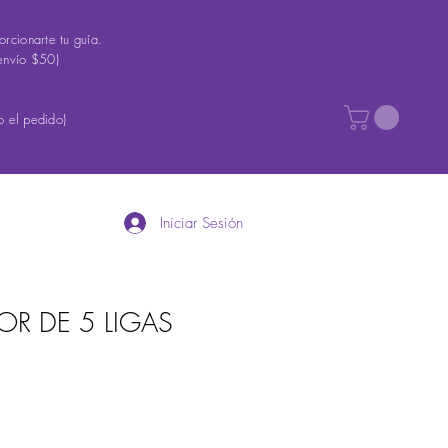
rcionarte tu guía.
envío $50)
 el pedido)
Iniciar Sesión
R DE 5 LIGAS
recio
e
ferta