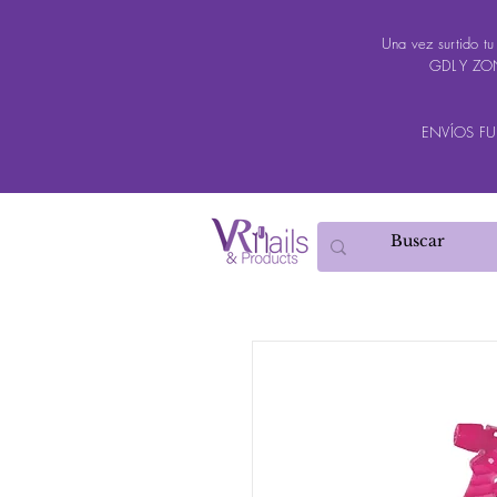
Una vez surtido t
GDL Y ZON
ENVÍOS FUER