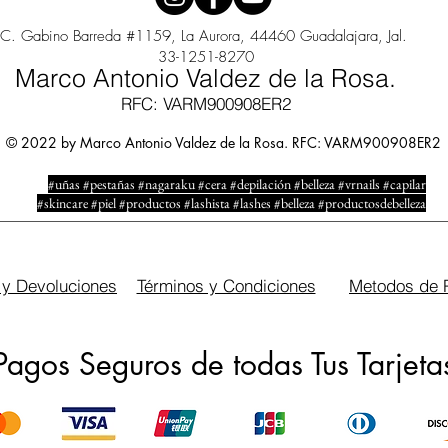
C. Gabino Barreda #1159, La Aurora, 44460 Guadalajara, Jal.
33-1251-8270
Marco Antonio Valdez de la Rosa.
RFC: VARM900908ER2
© 2022 by Marco Antonio Valdez de la Rosa. RFC: VARM900908ER2
#uñas #pestañas #nagaraku #cera #depilación #belleza #vrnails #capilar
#skincare #piel #productos #lashista #lashes #belleza #productosdebelleza
 y Devoluciones
Términos y Condiciones
Metodos de 
Pagos Seguros de todas Tus Tarjeta