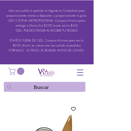
Una vez surtido tu pedido un Agente te Contactará para
proporcionarte monto a depositar y proporcionarte tu guía.
GDL Y ZONA METROPOLITANA: Compra Minima para
entrega a Domicilio $200 (costo envío $50)
GDL: PUEDES PAGAR AL RECIBIR TU PEDIDO
ENVÍOS FUERA DE GDL: Compra Mimina para envío
$500 (Envío se cotiza una vez surtido el pedido)
FORNAEO: EL PAGO SE REALIZA ANTES DEL ENVIO.