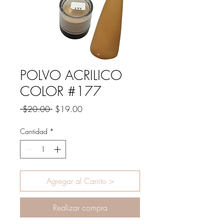
POLVO ACRILICO
COLOR #177
Precio
Precio
 $20.00 
$19.00
de
oferta
Cantidad
*
Agregar al Carrito >
Realizar compra