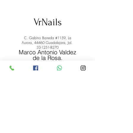
VrNails
C. Gabino Barreda #1159, La
Aurora, 44460 Guadalajara, Jal.
33-1251-8270
Marco Antonio Valdez
de la Rosa.
RFC: VARM900908ER2
© 2022 by Marco Antonio Valdez
de la Rosa. RFC:
VARM900908ER2
#uñas #pestañas #nagaraku #cera #depilación
#belleza #vrnails #capilar #skincare #piel #productos
#lashista #lashes #belleza #productosdebelleza
Envíos y Devoluciones