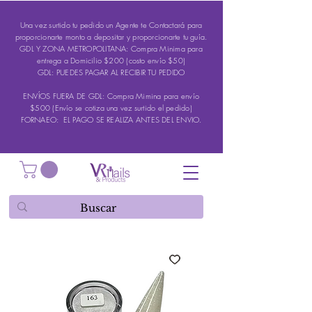
Una vez surtido tu pedido un Agente te Contactará para
proporcionarte monto a depositar y proporcionarte tu guía.
GDL Y ZONA METROPOLITANA: Compra Minima para
entrega a Domicilio $200 (costo envío $50)
GDL: PUEDES PAGAR AL RECIBIR TU PEDIDO
ENVÍOS FUERA DE GDL: Compra Mimina para envío
$500 (Envío se cotiza una vez surtido el pedido)
FORNAEO: EL PAGO SE REALIZA ANTES DEL ENVIO.