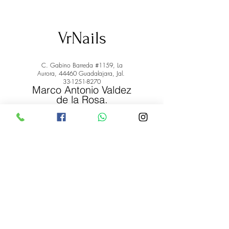
VrNails
C. Gabino Barreda #1159, La
Aurora, 44460 Guadalajara, Jal.
33-1251-8270
Marco Antonio Valdez
de la Rosa.
RFC: VARM900908ER2
© 2022 by Marco Antonio Valdez
de la Rosa. RFC:
VARM900908ER2
#uñas #pestañas #nagaraku #cera #depilación
#belleza #vrnails #capilar #skincare #piel #productos
#lashista #lashes #belleza #productosdebelleza
Envíos y Devoluciones