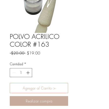
POLVO ACRILICO
COLOR #163
Precio
Precio
 $20.00 
$19.00
de
oferta
Cantidad
*
Agregar al Carrito >
Realizar compra