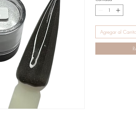
o
Agregar al Carrit
R