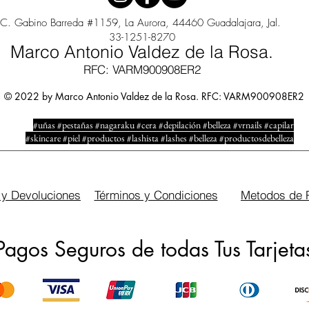
C. Gabino Barreda #1159, La Aurora, 44460 Guadalajara, Jal.
33-1251-8270
Marco Antonio Valdez de la Rosa.
RFC: VARM900908ER2
© 2022 by Marco Antonio Valdez de la Rosa. RFC: VARM900908ER2
#uñas #pestañas #nagaraku #cera #depilación #belleza #vrnails #capilar
#skincare #piel #productos #lashista #lashes #belleza #productosdebelleza
 y Devoluciones
Términos y Condiciones
Metodos de 
Pagos Seguros de todas Tus Tarjeta