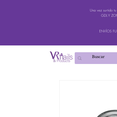
Una vez surtido t
GDL Y ZON
ENVÍOS FUER