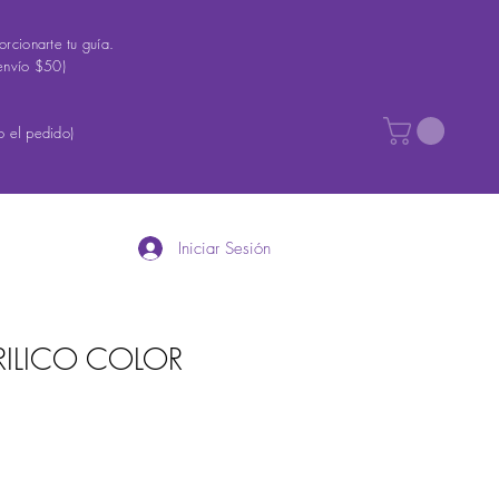
rcionarte tu guía.
envío $50)
 el pedido)
Iniciar Sesión
RILICO COLOR
recio
e