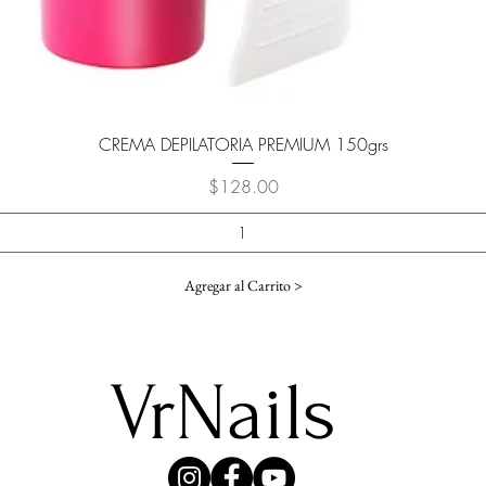
Vista rápida
CREMA DEPILATORIA PREMIUM 150grs
Precio
$128.00
Agregar al Carrito >
VrNails