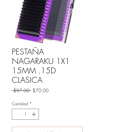
PESTAÑA
NAGARAKU 1X1
15MM .15D
CLASICA
Precio
Precio
 $97.00 
$70.00
de
oferta
Cantidad
*