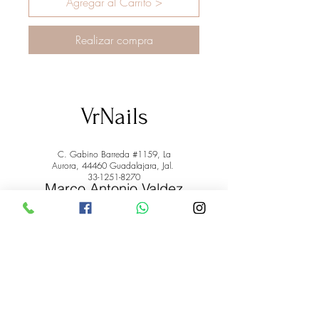
Agregar al Carrito >
Realizar compra
VrNails
C. Gabino Barreda #1159, La
Aurora, 44460 Guadalajara, Jal.
33-1251-8270
Marco Antonio Valdez
de la Rosa.
RFC: VARM900908ER2
© 2022 by Marco Antonio Valdez
de la Rosa. RFC:
VARM900908ER2
#uñas #pestañas #nagaraku #cera #depilación