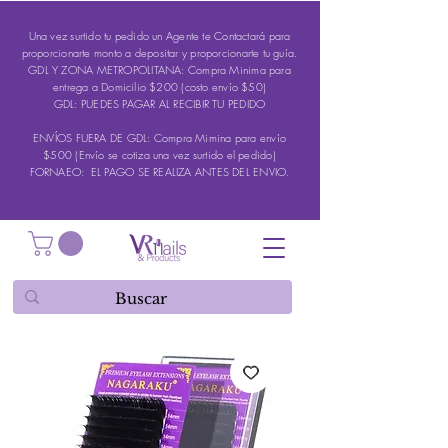
Una vez surtido tu pedido un Agente te Contactará para
proporcionarte monto a depositar y proporcionarte tu guía.
GDL Y ZONA METROPOLITANA: Compra Minima para
entrega a Domicilio $200 (costo envío $50)
GDL: PUEDES PAGAR AL RECIBIR TU PEDIDO
ENVÍOS FUERA DE GDL: Compra Mimina para envío
$500 (Envío se cotiza una vez surtido el pedido)
FORNAEO: EL PAGO SE REALIZA ANTES DEL ENVIO.