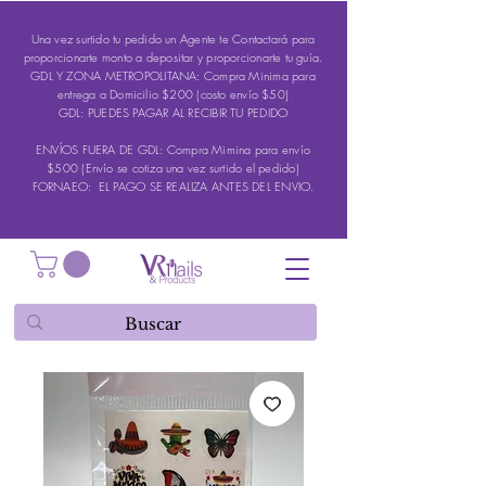
Una vez surtido tu pedido un Agente te Contactará para
proporcionarte monto a depositar y proporcionarte tu guía.
GDL Y ZONA METROPOLITANA: Compra Minima para
entrega a Domicilio $200 (costo envío $50)
GDL: PUEDES PAGAR AL RECIBIR TU PEDIDO
ENVÍOS FUERA DE GDL: Compra Mimina para envío
$500 (Envío se cotiza una vez surtido el pedido)
FORNAEO: EL PAGO SE REALIZA ANTES DEL ENVIO.