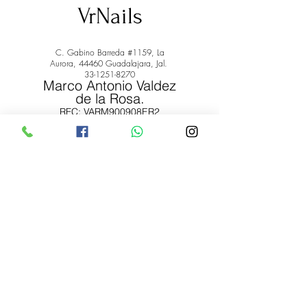
VrNails
C. Gabino Barreda #1159, La
Aurora, 44460 Guadalajara, Jal.
33-1251-8270
Marco Antonio Valdez
de la Rosa.
RFC: VARM900908ER2
© 2022 by Marco Antonio Valdez
de la Rosa. RFC:
VARM900908ER2
#uñas #pestañas #nagaraku #cera #depilación
#belleza #vrnails #capilar #skincare #piel #productos
#lashista #lashes #belleza #productosdebelleza
Envíos y Devoluciones
Términos y Condiciones