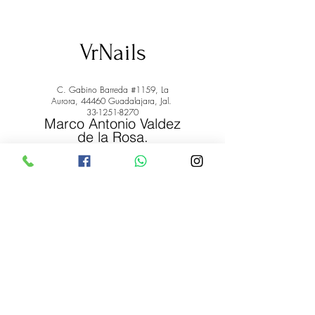
VrNails
C. Gabino Barreda #1159, La
Aurora, 44460 Guadalajara, Jal.
33-1251-8270
Marco Antonio Valdez
de la Rosa.
RFC: VARM900908ER2
© 2022 by Marco Antonio Valdez
de la Rosa. RFC:
VARM900908ER2
#uñas #pestañas #nagaraku #cera #depilación
#belleza #vrnails #capilar #skincare #piel #productos
#lashista #lashes #belleza #productosdebelleza
Envíos y Devoluciones