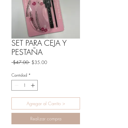
SET PARA CEJA Y
PESTAÑA
Precio
Precio
 $47.00 
$35.00
de
oferta
Cantidad
*
Agregar al Carrito >
Realizar compra