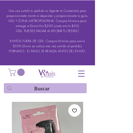
Una vez surtido tu pedido un Agente te Contactará para
proporcionarte monto a depositar y proporcionarte tu guía.
GDL Y ZONA METROPOLITANA: Compra Minima para
entrega a Domicilio $200 (costo envío $50)
GDL: PUEDES PAGAR AL RECIBIR TU PEDIDO
ENVÍOS FUERA DE GDL: Compra Mimina para envío
$500 (Envío se cotiza una vez surtido el pedido)
FORNAEO: EL PAGO SE REALIZA ANTES DEL ENVIO.