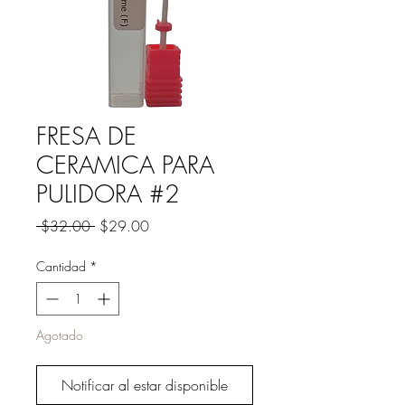
FRESA DE
CERAMICA PARA
PULIDORA #2
Precio
Precio
 $32.00 
$29.00
de
oferta
Cantidad
*
Agotado
Notificar al estar disponible