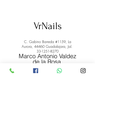
VrNails
C. Gabino Barreda #1159, La
Aurora, 44460 Guadalajara, Jal.
33-1251-8270
Marco Antonio Valdez
de la Rosa.
RFC: VARM900908ER2
© 2022 by Marco Antonio Valdez
de la Rosa. RFC:
VARM900908ER2
#uñas #pestañas #nagaraku #cera #depilación
#belleza #vrnails #capilar #skincare #piel #productos
#lashista #lashes #belleza #productosdebelleza