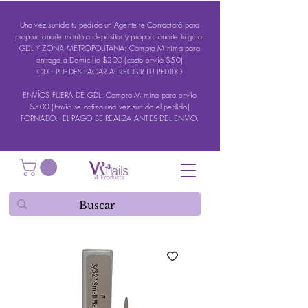
Una vez surtido tu pedido un Agente te Contactará para
proporcionarte monto a depositar y proporcionarte tu guía.
GDL Y ZONA METROPOLITANA: Compra Minima para
entrega a Domicilio $200 (costo envío $50)
GDL: PUEDES PAGAR AL RECIBIR TU PEDIDO
ENVÍOS FUERA DE GDL: Compra Mimina para envío
$500 (Envío se cotiza una vez surtido el pedido)
FORNAEO: EL PAGO SE REALIZA ANTES DEL ENVIO.