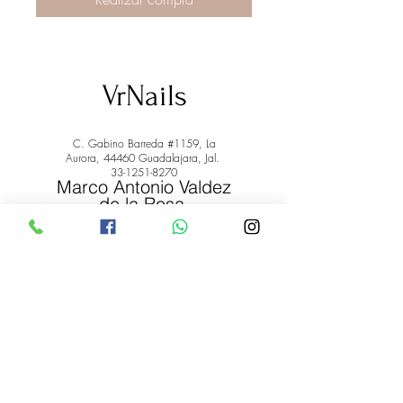
VrNails
C. Gabino Barreda #1159, La
Aurora, 44460 Guadalajara, Jal.
33-1251-8270
Marco Antonio Valdez
de la Rosa.
RFC: VARM900908ER2
© 2022 by Marco Antonio Valdez
de la Rosa. RFC:
VARM900908ER2
#uñas #pestañas #nagaraku #cera #depilación
#belleza #vrnails #capilar #skincare #piel #productos
#lashista #lashes #belleza #productosdebelleza