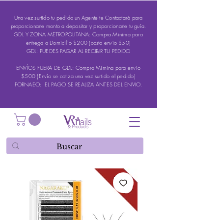
Una vez surtido tu pedido un Agente te Contactará para
proporcionarte monto a depositar y proporcionarte tu guía.
GDL Y ZONA METROPOLITANA: Compra Minima para
entrega a Domicilio $200 (costo envío $50)
GDL: PUEDES PAGAR AL RECIBIR TU PEDIDO
ENVÍOS FUERA DE GDL: Compra Mimina para envío
$500 (Envío se cotiza una vez surtido el pedido)
FORNAEO: EL PAGO SE REALIZA ANTES DEL ENVIO.