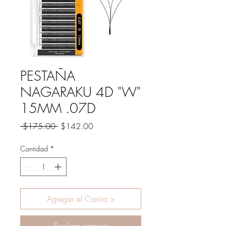
PESTAÑA
NAGARAKU 4D "W"
15MM .07D
Precio
Precio
 $175.00 
$142.00
de
oferta
Cantidad
*
Agregar al Carrito >
Realizar compra