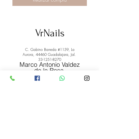
VrNails
C. Gabino Barreda #1159, La
Aurora, 44460 Guadalajara, Jal.
33-1251-8270
Marco Antonio Valdez
de la Rosa.
RFC: VARM900908ER2
© 2022 by Marco Antonio Valdez
de la Rosa. RFC:
VARM900908ER2
#uñas #pestañas #nagaraku #cera #depilación
#belleza #vrnails #capilar #skincare #piel #productos
#lashista #lashes #belleza #productosdebelleza