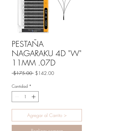
PESTAÑA
NAGARAKU 4D "W"
11MM .07D
Precio
Precio
 $175.00 
$142.00
de
oferta
Cantidad
*
Agregar al Carrito >
Realizar compra