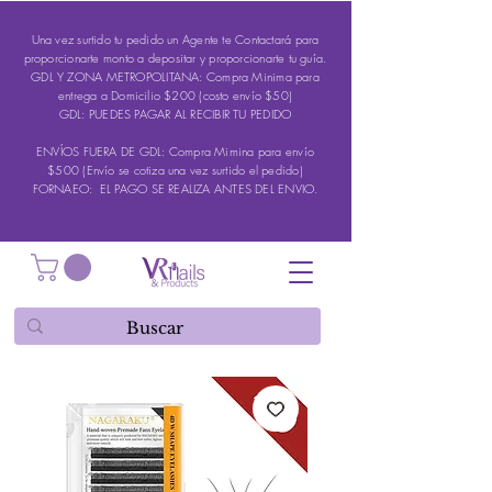
Una vez surtido tu pedido un Agente te Contactará para
proporcionarte monto a depositar y proporcionarte tu guía.
GDL Y ZONA METROPOLITANA: Compra Minima para
entrega a Domicilio $200 (costo envío $50)
GDL: PUEDES PAGAR AL RECIBIR TU PEDIDO
ENVÍOS FUERA DE GDL: Compra Mimina para envío
$500 (Envío se cotiza una vez surtido el pedido)
FORNAEO: EL PAGO SE REALIZA ANTES DEL ENVIO.