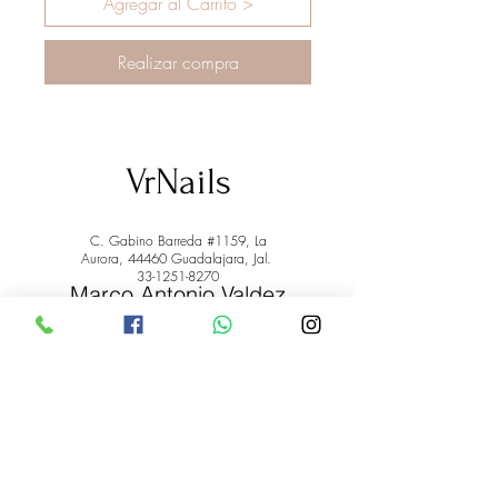
Agregar al Carrito >
Realizar compra
VrNails
C. Gabino Barreda #1159, La
Aurora, 44460 Guadalajara, Jal.
33-1251-8270
Marco Antonio Valdez
de la Rosa.
RFC: VARM900908ER2
© 2022 by Marco Antonio Valdez
de la Rosa. RFC:
VARM900908ER2
#uñas #pestañas #nagaraku #cera #depilación