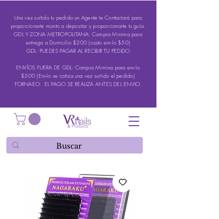
Una vez surtido tu pedido un Agente te Contactará para
proporcionarte monto a depositar y proporcionarte tu guía.
GDL Y ZONA METROPOLITANA: Compra Minima para
entrega a Domicilio $200 (costo envío $50)
GDL: PUEDES PAGAR AL RECIBIR TU PEDIDO
ENVÍOS FUERA DE GDL: Compra Mimina para envío
$500 (Envío se cotiza una vez surtido el pedido)
FORNAEO: EL PAGO SE REALIZA ANTES DEL ENVIO.