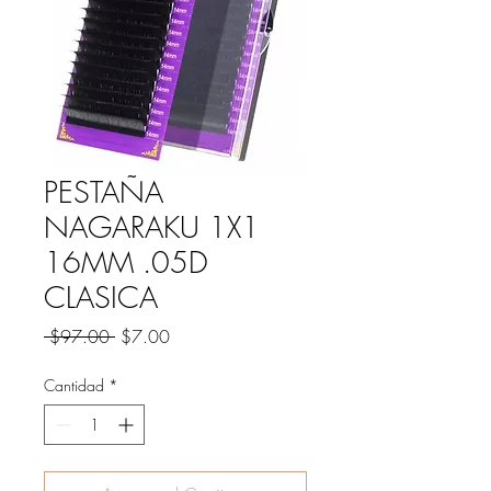
PESTAÑA
NAGARAKU 1X1
16MM .05D
CLASICA
Precio
Precio
 $97.00 
$7.00
de
oferta
Cantidad
*