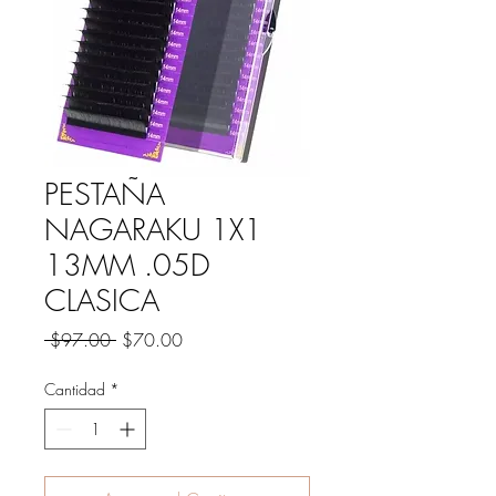
PESTAÑA
NAGARAKU 1X1
13MM .05D
CLASICA
Precio
Precio
 $97.00 
$70.00
de
oferta
Cantidad
*