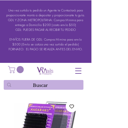
Una vez surtido tu pedido un Agente te Contactará para
proporcionarte monto a depositar y proporcionarte tu guía.
GDL Y ZONA METROPOLITANA: Compra Minima para
entrega a Domicilio $200 (costo envío $50)
GDL: PUEDES PAGAR AL RECIBIR TU PEDIDO
ENVÍOS FUERA DE GDL: Compra Mimina para envío
$500 (Envío se cotiza una vez surtido el pedido)
FORNAEO: EL PAGO SE REALIZA ANTES DEL ENVIO.