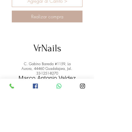
Agregar al Carrito >
Realizar compra
VrNails
C. Gabino Barreda #1159, La
Aurora, 44460 Guadalajara, Jal.
33-1251-8270
Marco Antonio Valdez
de la Rosa.
RFC: VARM900908ER2
© 2022 by Marco Antonio Valdez
de la Rosa. RFC:
VARM900908ER2
#uñas #pestañas #nagaraku #cera #depilación