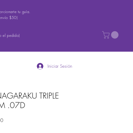
rcionarte tu guía.
envío $50)
 el pedido)
Iniciar Sesión
AGARAKU TRIPLE
M .07D
Precio
00
de