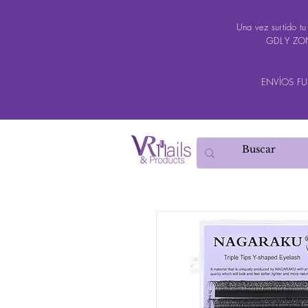
Una vez surtido t
GDL Y ZON
ENVÍOS FUER