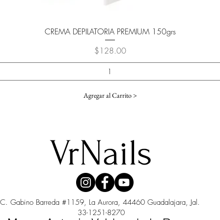
Vista rápida
CREMA DEPILATORIA PREMIUM 150grs
Precio
$128.00
Agregar al Carrito >
VrNails
C. Gabino Barreda #1159, La Aurora, 44460 Guadalajara, Jal.
33-1251-8270