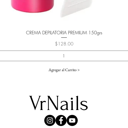
Vista rápida
CREMA DEPILATORIA PREMIUM 150grs
Precio
$128.00
Agregar al Carrito >
VrNails