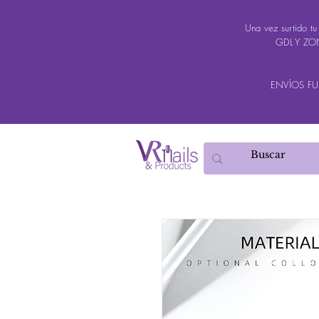
Una vez surtido t
GDL Y ZON
ENVÍOS FUER