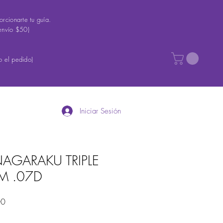
rcionarte tu guía.
envío $50)
 el pedido)
Iniciar Sesión
AGARAKU TRIPLE
M .07D
Precio
00
de