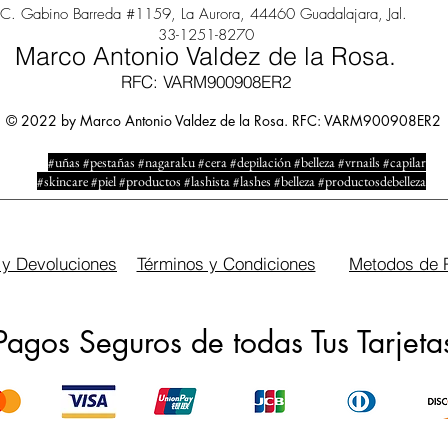
C. Gabino Barreda #1159, La Aurora, 44460 Guadalajara, Jal.
33-1251-8270
Marco Antonio Valdez de la Rosa.
RFC: VARM900908ER2
© 2022 by Marco Antonio Valdez de la Rosa. RFC: VARM900908ER2
#uñas #pestañas #nagaraku #cera #depilación #belleza #vrnails #capilar
#skincare #piel #productos #lashista #lashes #belleza #productosdebelleza
 y Devoluciones
Términos y Condiciones
Metodos de 
Pagos Seguros de todas Tus Tarjeta