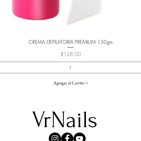
Vista rápida
CREMA DEPILATORIA PREMIUM 150grs
Precio
$128.00
Agregar al Carrito >
VrNails