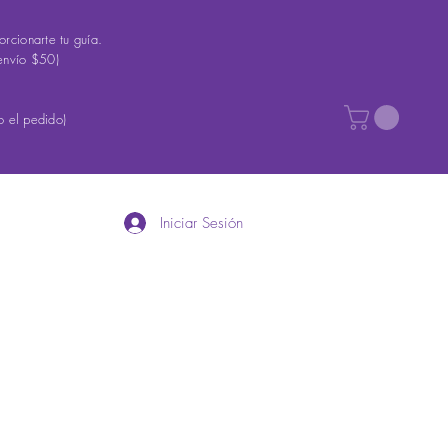
rcionarte tu guía.
envío $50)
 el pedido)
Iniciar Sesión