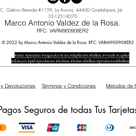
C. Gabino Barreda #1159, La Aurora, 44460 Guadalajara, Jal.
33-1251-8270
Marco Antonio Valdez de la Rosa.
RFC: VARM900908ER2
© 2022 by Marco Antonio Valdez de la Rosa. RFC: VARM900908ER2
#uñas #pestañas #nagaraku #cera #depilación #belleza #vrnails #capilar
#skincare #piel #productos #lashista #lashes #belleza #productosdebelleza
 y Devoluciones
Términos y Condiciones
Metodos de 
Pagos Seguros de todas Tus Tarjeta