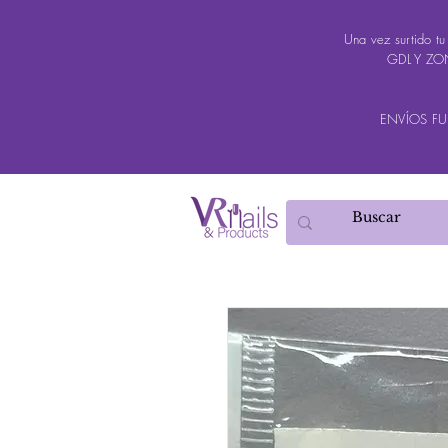
Una vez surtido t
GDL Y ZON
ENVÍOS FUER