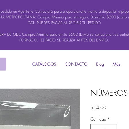
u pedido un Agente te Contactará para proporcionarte monto a depositar y propo
A METROPOLITANA: Compra Minima para entrega a Domicilio $200 (costo 
GDL: PUEDES PAGAR AL RECIBIR TU PEDIDO
A DE GDL: Compra Mimina para envío $500 (Envío se cotiza una vez surtido
FORNAEO: EL PAGO SE REALIZA ANTES DEL ENVIO.
CATÁLOGOS
CONTACTO
Blog
Más
NÚMEROS
Precio
$14.00
Cantidad
*