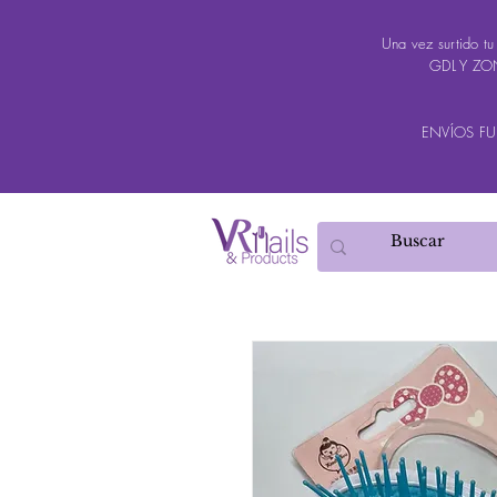
Una vez surtido t
GDL Y ZON
ENVÍOS FUER