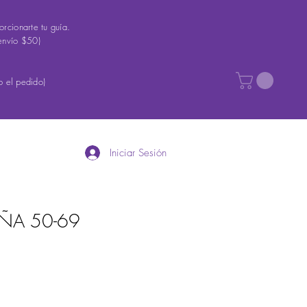
rcionarte tu guía.
envío $50)
 el pedido)
Iniciar Sesión
IÑA 50-69