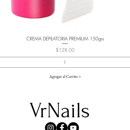
Vista rápida
CREMA DEPILATORIA PREMIUM 150grs
Precio
$128.00
Agregar al Carrito >
VrNails