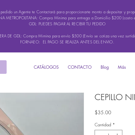
u pedido un Agente te Contactará para proporcionarte monto a depositar y propo
A METROPOLITANA: Compra Minima para entrega a Domicilio $200 (costo 
GDL: PUEDES PAGAR AL RECIBIR TU PEDIDO
A DE GDL: Compra Mimina para envío $500 (Envío se cotiza una vez surtido
FORNAEO: EL PAGO SE REALIZA ANTES DEL ENVIO.
CATÁLOGOS
CONTACTO
Blog
Más
CEPILLO N
Precio
$35.00
Cantidad
*