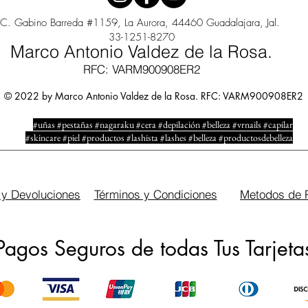
C. Gabino Barreda #1159, La Aurora, 44460 Guadalajara, Jal.
33-1251-8270
Marco Antonio Valdez de la Rosa.
RFC: VARM900908ER2
© 2022 by Marco Antonio Valdez de la Rosa. RFC: VARM900908ER2
#uñas #pestañas #nagaraku #cera #depilación #belleza #vrnails #capilar
#skincare #piel #productos #lashista #lashes #belleza #productosdebelleza
 y Devoluciones
Términos y Condiciones
Metodos de 
Pagos Seguros de todas Tus Tarjeta