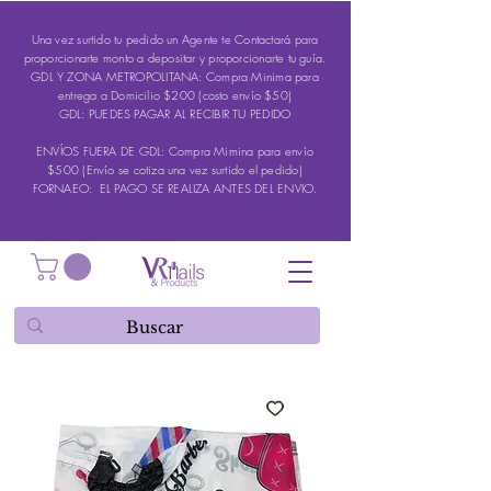
Una vez surtido tu pedido un Agente te Contactará para
proporcionarte monto a depositar y proporcionarte tu guía.
GDL Y ZONA METROPOLITANA: Compra Minima para
entrega a Domicilio $200 (costo envío $50)
GDL: PUEDES PAGAR AL RECIBIR TU PEDIDO
ENVÍOS FUERA DE GDL: Compra Mimina para envío
$500 (Envío se cotiza una vez surtido el pedido)
FORNAEO: EL PAGO SE REALIZA ANTES DEL ENVIO.