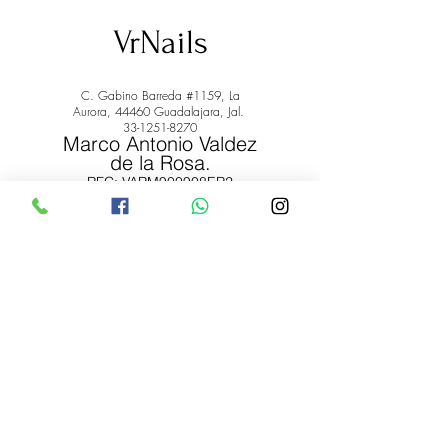
VrNails
C. Gabino Barreda #1159, La
Aurora, 44460 Guadalajara, Jal.
33-1251-8270
Marco Antonio Valdez
de la Rosa.
RFC: VARM900908ER2
© 2022 by Marco Antonio Valdez
de la Rosa. RFC:
VARM900908ER2
#uñas #pestañas #nagaraku #cera #depilación
#belleza #vrnails #capilar #skincare #piel #productos
#lashista #lashes #belleza #productosdebelleza
Envíos y Devoluciones
Términos y Condiciones