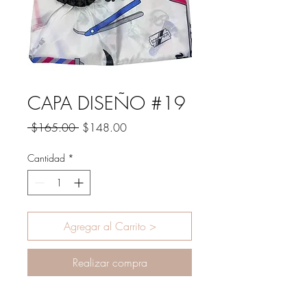
CAPA DISEÑO #19
Precio
Precio
 $165.00 
$148.00
de
oferta
Cantidad
*
Agregar al Carrito >
Realizar compra